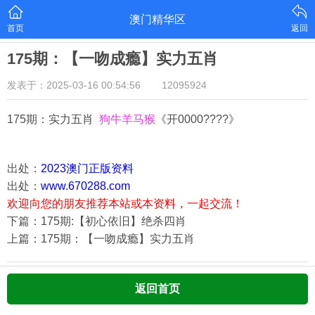
澳门精华区
首页
返回
175期：【一吻成瘾】实力五肖
发表于：2025-03-16 00:54:56
12095924
175期：实力五肖
狗牛羊马猴
《开0000????》
出处：
2023澳门正版资料
出处：
www.670288.com
欢迎向您的朋友推荐本站或本资料，一起交流！
下篇：175期:【初心依旧】绝杀四肖
上篇：175期：【一吻成瘾】实力五肖
返回首页