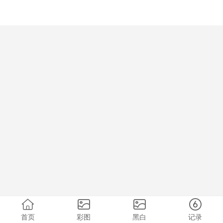
首页
彩图
黑白
记录