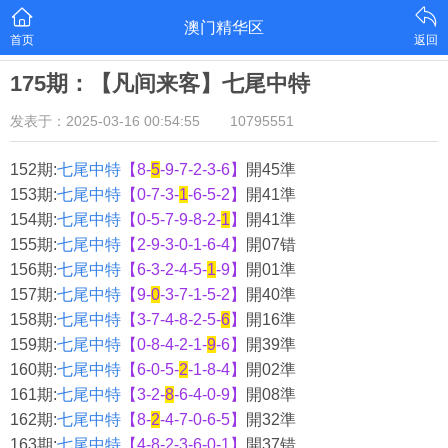
澳门精华区
首页
返回
175期：【凡间来客】七尾中特
发表于：2025-03-16 00:54:55
10795551
152期:
七尾中特
【8-
5
-9-7-2-3-6】
開45準
153期:
七尾中特
【0-7-3-
1
-6-5-2】
開41準
154期:
七尾中特
【0-5-7-9-8-2-
1
】
開41準
155期:
七尾中特
【2-9-3-0-1-6-4】
開07错
156期:
七尾中特
【6-3-2-
4
-5-
1
-9】
開01準
157期:
七尾中特
【9-
0
-3-7-1-5-2】
開40準
158期:
七尾中特
【3-7-4-8-2-5-
6
】
開16準
159期:
七尾中特
【0-8-4-2-1-
9
-6】
開39準
160期:
七尾中特
【6-0-5-
2
-1-8-4】
開02準
161期:
七尾中特
【3-2-
8
-6-4-0-9】
開08準
162期:
七尾中特
【8-
2
-4-7-0-6-5】
開32準
163期:
七尾中特
【4-8-2-3-6-0-1】
開37错