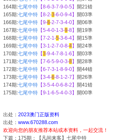
164期:
七尾中特
【8-6-3-7-9-0-5】
開21错
165期:
七尾中特
【8-2-
3
-6-0-9-4】
開03準
166期:
七尾中特
【9-
6
-2-7-3-4-0】
開06準
167期:
七尾中特
【5-4-0-1-3-
9
-8】
開19準
168期:
七尾中特
【
7-2-
1
-
5
-3-6-4
】
開15準
169期:
七尾中特
【3-1-2-7-0-8-
4
】
開24準
170期:
七尾中特
【
3
-9-4-7-8-1-6】
開03準
171期:
七尾中特
【7-6-5-9-0-3-
8
】
開28準
172期:
七尾中特
【6-7-3-1-8-9-0】
開44错
173期:
七尾中特
【3-4-
6
-8-1-2-7】
開26準
174期:
七尾中特
【3-5-4-0-6-8-2】
開41错
175期:
七尾中特
【9-1-6-5-4-0-3】
開00準
出处：
2023澳门正版资料
出处：
www.670288.com
欢迎向您的朋友推荐本站或本资料，一起交流！
下篇：175期：【凡间来客】七尾中特