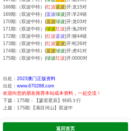
168期:（双波中特）{
红
波
蓝
波
}开:龙15对
169期:（双波中特）{
蓝
波
绿
波
}开:羊24错
170期:（双波中特）{
蓝
波
绿
波
}开:龙03对
171期:（双波中特）{
绿
波
红
波
}开:兔28对
172期:（双波中特）{
红
波
蓝
波
}开:猪44错
173期:（双波中特）{
红
波
蓝
波
}开:蛇26对
174期:（双波中特）{
蓝
波
绿
波
}开:虎41对
175期:（双波中特）{
绿
波
红
波
}开:0000对
出处：
2023澳门正版资料
出处：
www.670288.com
欢迎向您的朋友推荐本站或本资料，一起交流！
下篇：175期：【寥若星辰】特码３行
上篇：175期:【满目河山】双波中
返回首页