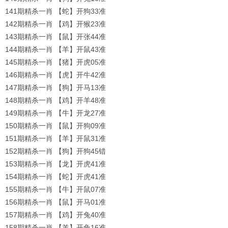
141期精杀一肖 【蛇】开狗33准
142期精杀一肖 【鸡】开猴23准
143期精杀一肖 【鼠】开张44准
144期精杀一肖 【羊】开鼠43准
145期精杀一肖 【猪】开虎05准
146期精杀一肖 【虎】开牛42准
147期精杀一肖 【狗】开马13准
148期精杀一肖 【鸡】开羊48准
149期精杀一肖 【牛】开龙27准
150期精杀一肖 【鼠】开狗09准
151期精杀一肖 【羊】开鼠31准
152期精杀一肖 【狗】开狗45错
153期精杀一肖 【龙】开虎41准
154期精杀一肖 【蛇】开虎41准
155期精杀一肖 【牛】开鼠07准
156期精杀一肖 【鼠】开马01准
157期精杀一肖 【鸡】开兔40准
158期精杀一肖 【羊】开兔16准