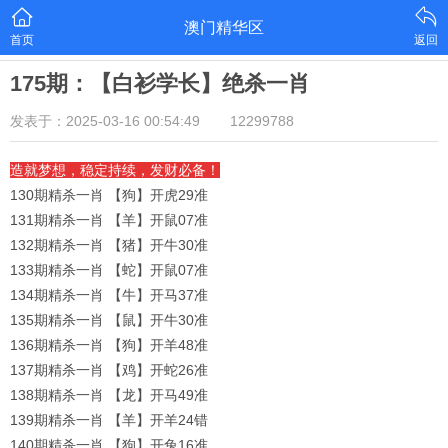
澳门精华区
首页
返回
175期：【白衫学长】绝杀一肖
发表于：2025-03-16 00:54:49
12299788
造就梦想，稳定持续，发财必备！
130期精杀一肖 【狗】开虎29准
131期精杀一肖 【羊】开鼠07准
132期精杀一肖 【猪】开牛30准
133期精杀一肖 【蛇】开鼠07准
134期精杀一肖 【牛】开马37准
135期精杀一肖 【鼠】开牛30准
136期精杀一肖 【狗】开羊48准
137期精杀一肖 【鸡】开蛇26准
138期精杀一肖 【龙】开马49准
139期精杀一肖 【羊】开羊24错
140期精杀一肖 【狗】开兔16准