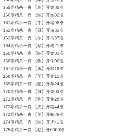
159期精杀一肖 【狗】开龙39准
160期精杀一肖 【蛇】开蛇02准
161期精杀一肖 【牛】开猪08准
162期精杀一肖 【鼠】开猪32准
163期精杀一肖 【羊】开马37准
164期精杀一肖 【猪】开狗21准
165期精杀一肖 【蛇】开龙03准
166期精杀一肖 【狗】开牛06准
167期精杀一肖 【鸡】开鼠19准
168期精杀一肖 【羊】开龙15准
169期精杀一肖 【猪】开羊24准
170期精杀一肖 【鼠】开龙03准
171期精杀一肖 【狗】开兔28准
172期精杀一肖 【虎】开猪44准
173期精杀一肖 【羊】开蛇26准
174期精杀一肖 【蛇】开虎41准
175期精杀一肖 【猪】开0000准