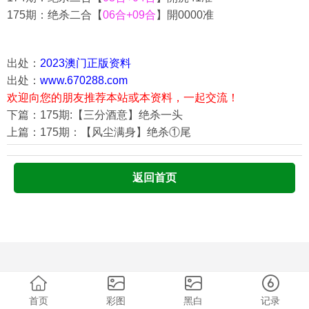
175期：绝杀二合【
06合+09合
】開0000准
出处：
2023澳门正版资料
出处：
www.670288.com
欢迎向您的朋友推荐本站或本资料，一起交流！
下篇：175期:【三分酒意】绝杀一头
上篇：175期：【风尘满身】绝杀①尾
返回首页
首页
彩图
黑白
记录