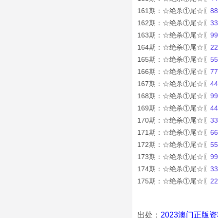
161期：☆绝杀①尾☆〖
88
162期：☆绝杀①尾☆〖
33
163期：☆绝杀①尾☆〖
99
164期：☆绝杀①尾☆〖
22
165期：☆绝杀①尾☆〖
55
166期：☆绝杀①尾☆〖
77
167期：☆绝杀①尾☆〖
44
168期：☆绝杀①尾☆〖
99
169期：☆绝杀①尾☆〖
44
170期：☆绝杀①尾☆〖
33
171期：☆绝杀①尾☆〖
66
172期：☆绝杀①尾☆〖
55
173期：☆绝杀①尾☆〖
99
174期：☆绝杀①尾☆〖
33
175期：☆绝杀①尾☆〖
22
出处：
2023澳门正版