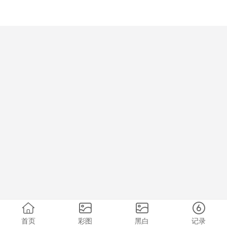
首页
彩图
黑白
记录