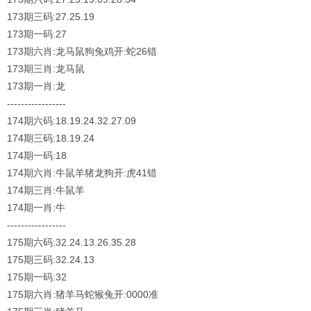
173期三码:
27.25.19
173期一码:27
173期六肖:龙马鼠狗兔鸡开:蛇26错
173期三肖:龙马鼠
173期一肖:龙
-----------------
174期六码:18.19.24.32.27.09
174期三码:
18.19.24
174期一码:18
174期六肖:牛鼠羊猪龙狗开:虎41错
174期三肖:牛鼠羊
174期一肖:牛
-----------------
175期六码:32.24.13.26.35.28
175期三码:
32.24.13
175期一码:32
175期六肖:猪羊马蛇猴兔开:0000准