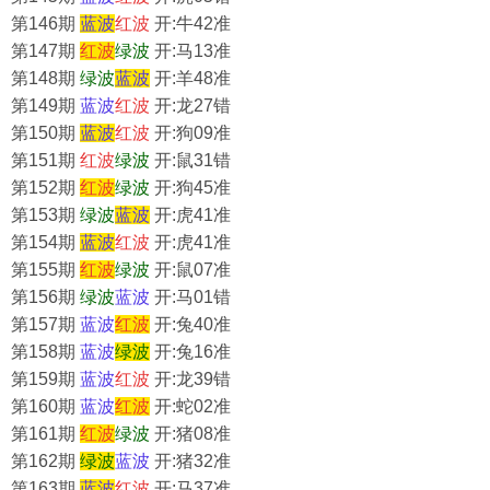
第146期
蓝
波
红波
开:牛42准
第147期
红波
绿
波
开:马13准
第148期
绿
波
蓝
波
开:羊48准
第149期
蓝
波
红波
开:龙27错
第150期
蓝
波
红波
开:狗09准
第151期
红波
绿
波
开:鼠31错
第152期
红波
绿
波
开:狗45准
第153期
绿
波
蓝
波
开:虎41准
第154期
蓝
波
红波
开:虎41准
第155期
红波
绿
波
开:鼠07准
第156期
绿
波
蓝
波
开:马01错
第157期
蓝
波
红波
开:兔40准
第158期
蓝
波
绿
波
开:兔16准
第159期
蓝
波
红波
开:龙39错
第160期
蓝
波
红波
开:蛇02准
第161期
红波
绿
波
开:猪08准
第162期
绿
波
蓝
波
开:猪32准
第163期
蓝
波
红波
开:马37准